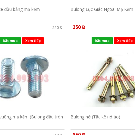
ke đầu bằng mạ kẽm
Bulong Lục Giác Ngoài Mạ Kẽm
250 Đ
550 Đ
Đặt mua
Xem tiếp
Đặt mua
Xem tiếp
 vuông mạ kẽm (Bulong đầu tròn
Bulong nở (Tắc kê nở áo)
850 Đ