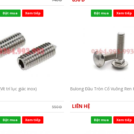
740 Đ
Đặt mua
Xem tiếp
Đặt mua
Xem tiếp
(Vít trí lục giác inox)
Bulong Đầu Tròn Cổ Vuông Ren 
LIÊN HỆ
550 Đ
Đặt mua
Xem tiếp
Đặt mua
Xem tiếp