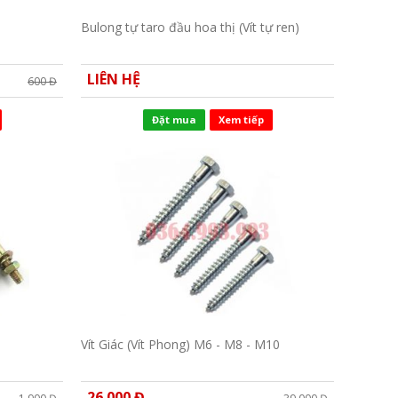
Bulong tự taro đầu hoa thị (Vít tự ren)
LIÊN HỆ
600 Đ
Đặt mua
Xem tiếp
Vít Giác (Vít Phong) M6 - M8 - M10
26.000 Đ