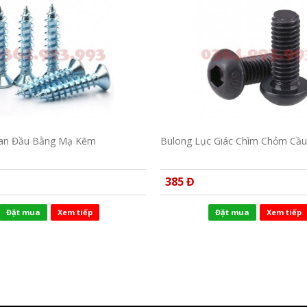
oan Đầu Bằng Mạ Kẽm
Bulong Lục Giác Chìm Chỏm Cầ
385 Đ
Đặt mua
Xem tiếp
Đặt mua
Xem tiếp