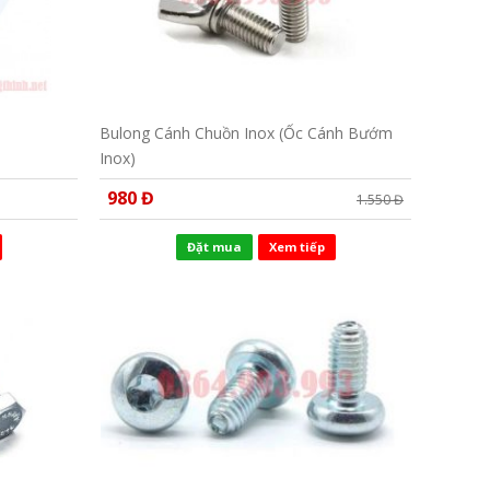
Bulong Cánh Chuồn Inox (Ốc Cánh Bướm
Inox)
980 Đ
1.550 Đ
Đặt mua
Xem tiếp