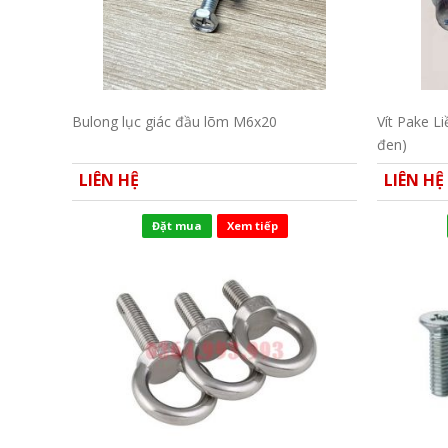
Bulong lục giác đầu lõm M6x20
Vít Pake L
đen)
LIÊN HỆ
LIÊN HỆ
Đặt mua
Xem tiếp