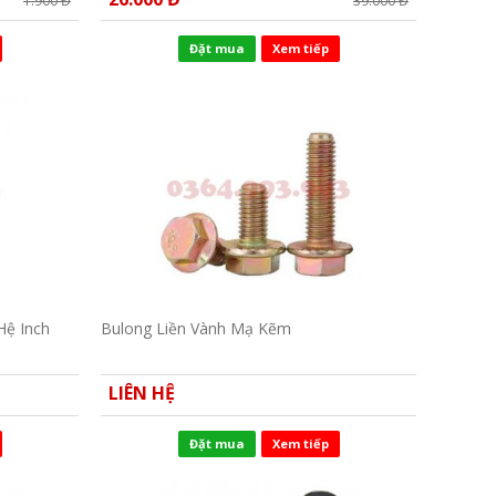
1.900 Đ
39.000 Đ
Đặt mua
Xem tiếp
Hệ Inch
Bulong Liền Vành Mạ Kẽm
LIÊN HỆ
Đặt mua
Xem tiếp