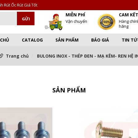
 Rút Ốc Rút Giá Tốt
MIỄN PHÍ
CAM KẾ
Vận chuyển
Hàng chín
hãng
 CHỦ
CATALOG
SẢN PHẨM
BÁO GIÁ
TIN TỨ
Trang chủ
BULONG INOX - THÉP ĐEN - MẠ KẼM- REN HỆ I
SẢN PHẨM