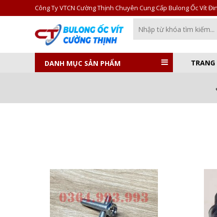
Công Ty VTCN Cường Thịnh Chuyên Cung Cấp Bulong Ốc Vít Đinh
TRANG
DANH MỤC SẢN PHẨM