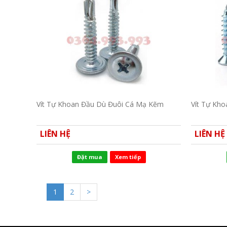
Vít Tự Khoan Đầu Dù Đuôi Cá Mạ Kẽm
Vít Tự Kh
LIÊN HỆ
LIÊN HỆ
Đặt mua
Xem tiếp
1
2
>