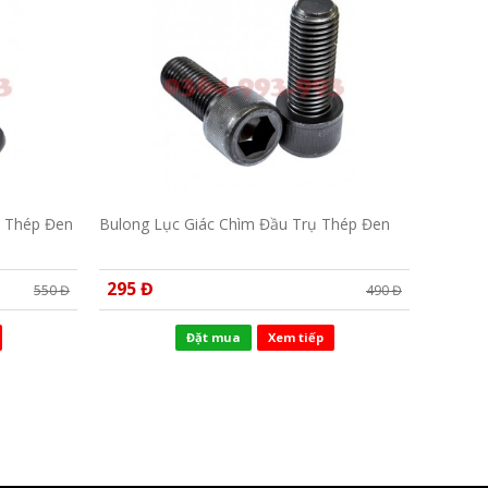
u Thép Đen
Bulong Lục Giác Chìm Đầu Trụ Thép Đen
295 Đ
550 Đ
490 Đ
Đặt mua
Xem tiếp