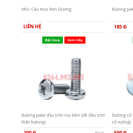
Móc Cẩu Inox Ren Dương
Bulong pa
LIÊN HỆ
185 Đ
Đặt mua
Xem tiếp
Bulong pake đầu tròn mạ kẽm (Vít đầu tròn
Bulong cổ
thân bulong)
cổ vuông)
200 Đ
500 Đ