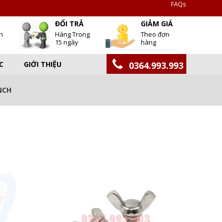
FAQs
T
ĐỔI TRẢ
GIẢM GIÁ
h
Hàng Trong
Theo đơn
15 ngày
hàng
C
GIỚI THIỆU
0364.993.993
NCH