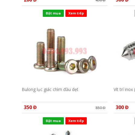
450 Đ
Đặt mua
Xem tiếp
Bulong lục giác chìm đầu dẹt
Vít trí inox 
350 Đ
300 Đ
850 Đ
Đặt mua
Xem tiếp