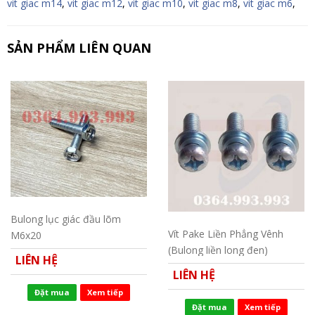
vit giac m14
,
vit giac m12
,
vit giac m10
,
vit giac m8
,
vit giac m6
,
SẢN PHẨM LIÊN QUAN
Bulong lục giác đầu lõm
Vít Pake Liền Phẳng Vênh
M6x20
(Bulong liền long đen)
LIÊN HỆ
LIÊN HỆ
Đặt mua
Xem tiếp
Đặt mua
Xem tiếp