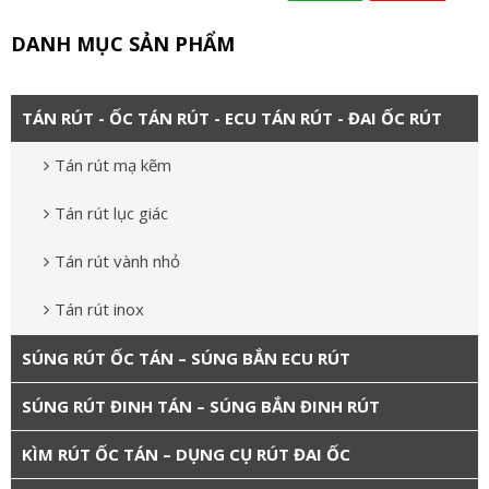
DANH MỤC SẢN PHẨM
TÁN RÚT - ỐC TÁN RÚT - ECU TÁN RÚT - ĐAI ỐC RÚT
Tán rút mạ kẽm
Tán rút lục giác
Tán rút vành nhỏ
Tán rút inox
SÚNG RÚT ỐC TÁN – SÚNG BẮN ECU RÚT
SÚNG RÚT ĐINH TÁN – SÚNG BẮN ĐINH RÚT
KÌM RÚT ỐC TÁN – DỤNG CỤ RÚT ĐAI ỐC