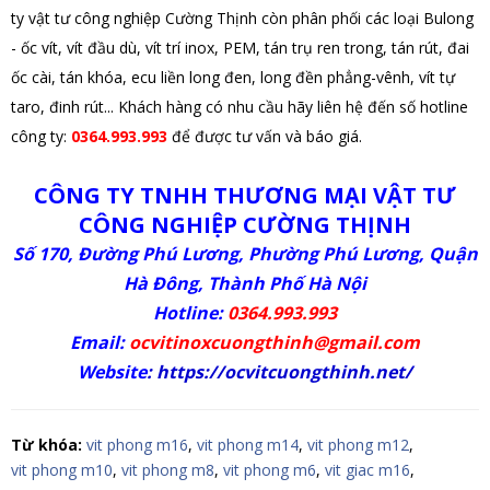
ty vật tư công nghiệp Cường Thịnh còn phân phối các loại Bulong
- ốc vít, vít đầu dù, vít trí inox, PEM, tán trụ ren trong, tán rút, đai
ốc cài, tán khóa, ecu liền long đen, long đền phẳng-vênh, vít tự
taro, đinh rút... Khách hàng có nhu cầu hãy liên hệ đến số hotline
công ty:
0364.993.993
để được tư vấn và báo giá.
CÔNG TY TNHH THƯƠNG MẠI VẬT TƯ
CÔNG NGHIỆP CƯỜNG THỊNH
Số 170, Đường Phú Lương, Phường Phú Lương, Quận
Hà Đông, Thành Phố Hà Nội
Hotline:
0364.993.993
Email:
ocvitinoxcuongthinh@gmail.com
Website
:
https://ocvitcuongthinh.net/
Từ khóa:
vit phong m16
,
vit phong m14
,
vit phong m12
,
vit phong m10
,
vit phong m8
,
vit phong m6
,
vit giac m16
,