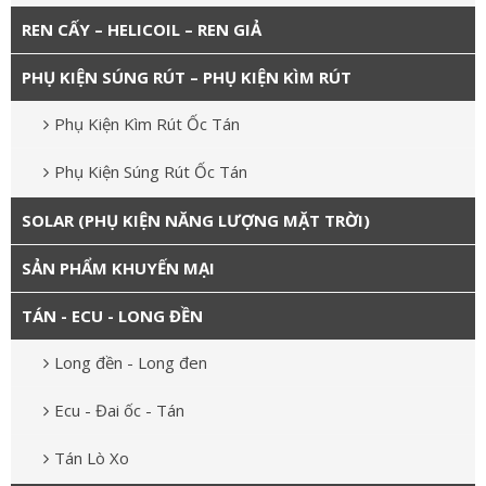
REN CẤY – HELICOIL – REN GIẢ
PHỤ KIỆN SÚNG RÚT – PHỤ KIỆN KÌM RÚT
Phụ Kiện Kìm Rút Ốc Tán
Phụ Kiện Súng Rút Ốc Tán
SOLAR (PHỤ KIỆN NĂNG LƯỢNG MẶT TRỜI)
SẢN PHẨM KHUYẾN MẠI
TÁN - ECU - LONG ĐỀN
Long đền - Long đen
Ecu - Đai ốc - Tán
Tán Lò Xo