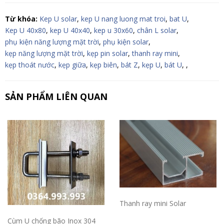
Từ khóa:
Kep U solar
,
kep U nang luong mat troi
,
bat U
,
Kep U 40x80
,
kep U 40x40
,
kep u 30x60
,
chân L solar
,
phụ kiện năng lượng mặt trời
,
phụ kiện solar
,
kẹp năng lượng mặt trời
,
kẹp pin solar
,
thanh ray mini
,
kẹp thoát nước
,
kẹp giữa
,
kẹp biên
,
bát Z
,
kẹp U
,
bát U
,
,
SẢN PHẨM LIÊN QUAN
Thanh ray mini Solar
Cùm U chống bão Inox 304