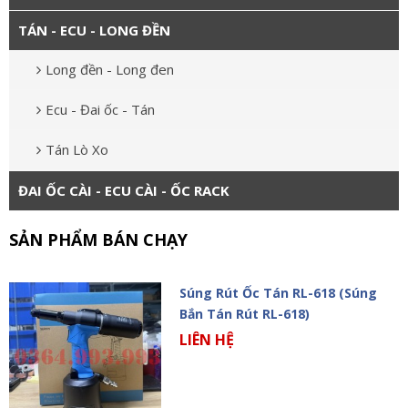
TÁN - ECU - LONG ĐỀN
Long đền - Long đen
Ecu - Đai ốc - Tán
Tán Lò Xo
ĐAI ỐC CÀI - ECU CÀI - ỐC RACK
SẢN PHẨM BÁN CHẠY
Súng Rút Ốc Tán RL-618 (Súng
Bắn Tán Rút RL-618)
LIÊN HỆ