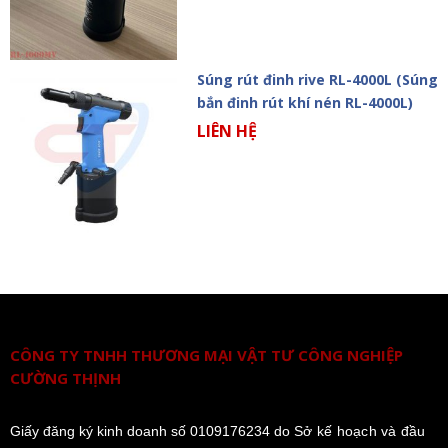
Súng rút đinh rive RL-4000L (Súng
bắn đinh rút khí nén RL-4000L)
LIÊN HỆ
CÔNG TY TNHH THƯƠNG MẠI VẬT TƯ CÔNG NGHIỆP
CƯỜNG THỊNH
Giấy đăng ký kinh doanh số 0109176234 do
Sở kế hoạch và đầu