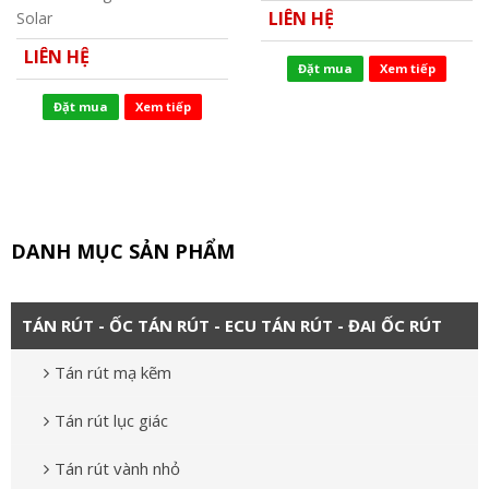
LIÊN HỆ
Solar
LIÊN HỆ
Đặt mua
Xem tiếp
Đặt mua
Xem tiếp
DANH MỤC SẢN PHẨM
TÁN RÚT - ỐC TÁN RÚT - ECU TÁN RÚT - ĐAI ỐC RÚT
Tán rút mạ kẽm
Tán rút lục giác
Tán rút vành nhỏ