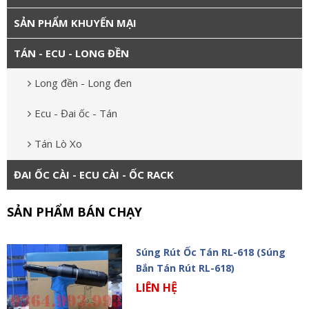
SẢN PHẨM KHUYẾN MẠI
TÁN - ECU - LONG ĐỀN
Long đền - Long đen
Ecu - Đai ốc - Tán
Tán Lò Xo
ĐAI ỐC CÀI - ECU CÀI - ỐC RACK
SẢN PHẨM BÁN CHẠY
Súng Rút Ốc Tán RL-618 (Súng
Bắn Tán Rút RL-618)
LIÊN HỆ