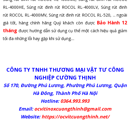
RL-4000HE
,
S
úng rút đinh rút ROCOL RL-4000LV,
S
úng rút đinh
rút ROCOL RL-4000MV,
S
úng rút đinh rút ROCOL RL-520
, ... ngoài
B
ảo Hành 12
giá tốt, hàng chính hãng Quý khách còn được
tháng
được hướng dẫn sử dụng cụ thể một cách hiệu quả giảm
tối đa những lỗi hay gặp khi sử dụng....
CÔNG TY TNHH THƯƠNG MẠI VẬT TƯ CÔNG
NGHIỆP CƯỜNG THỊNH
Số 170, Đường Phú Lương, Phường Phú Lương, Quận
Hà Đông, Thành Phố Hà Nội
Hotline:
0364.993.993
Email:
ocvitinoxcuongthinh@gmail.com
Website:
https://ocvitcuongthinh.net/