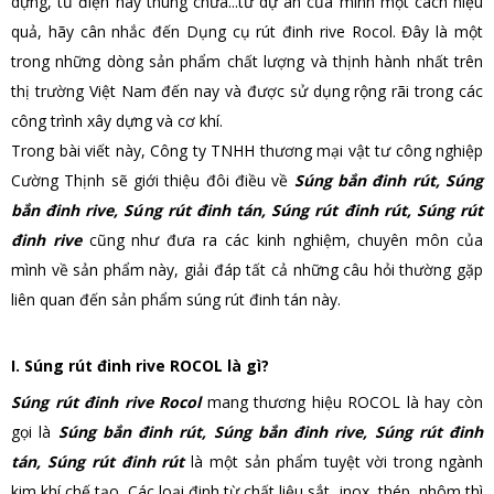
dựng, tủ điện hay thùng chứa...từ dự án của mình một cách hiệu
quả, hãy cân nhắc đến Dụng cụ rút đinh rive Rocol. Đây là một
trong những dòng sản phẩm chất lượng và thịnh hành nhất trên
thị trường Việt Nam đến nay và được sử dụng rộng rãi trong các
công trình xây dựng và cơ khí.
Trong bài viết này, Công ty TNHH thương mại vật tư công nghiệp
Cường Thịnh sẽ giới thiệu đôi điều về
Súng bắn đinh rút, Súng
bắn đinh rive, Súng rút đinh tán, Súng rút đinh rút, Súng rút
đinh rive
cũng như đưa ra các kinh nghiệm, chuyên môn của
mình về sản phẩm này, giải đáp tất cả những câu hỏi thường gặp
liên quan đến sản phẩm súng rút đinh tán này.
I. Súng rút đinh rive ROCOL là gì?
Súng rút đinh rive Rocol
mang thương hiệu ROCOL là hay còn
gọi là
Súng bắn đinh rút, Súng bắn đinh rive, Súng rút đinh
tán, Súng rút đinh rút
là một sản phẩm tuyệt vời trong ngà
nh
kim khí chế tạo. Các loại đinh từ chất liệu sắt, inox, thép, nhôm thì