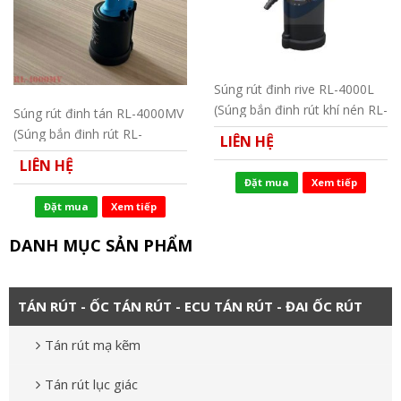
Súng rút đinh rive RL-4000L
(Súng bắn đinh rút khí nén RL-
Súng rút đinh tán RL-4000MV
4000L)
(Súng bắn đinh rút RL-
LIÊN HỆ
4000MV)
LIÊN HỆ
Đặt mua
Xem tiếp
Đặt mua
Xem tiếp
DANH MỤC SẢN PHẨM
TÁN RÚT - ỐC TÁN RÚT - ECU TÁN RÚT - ĐAI ỐC RÚT
Tán rút mạ kẽm
Tán rút lục giác