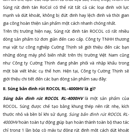
Súng rút đinh tán RoCol có thể rút tất cả các loại đinh với lực
mạnh và dứt khoát, không bị đứt đinh hay lệch đinh và thời gian
gia công hoàn thiện sản phẩm một cách nhanh chóng nhất.
Trên thị trường hiện nay, Súng rút đinh tán ROCOL có rất nhiều
dòng sản phẩm từ đơn giản đến cao cấp. Công ty TNHH thương
mại vật tư công nghiệp Cường Thịnh sẽ giới thiệu đến các bạn
những dòng máy phổ biến nhất trên thị trường Việt Nam cũng
như Công ty Cường Thịnh đang phân phối và nhập khẩu trong
một bài viết khác cụ thể hơn. Hiện tại, Công ty Cường Thịnh sẽ
giới thiệu chi tiết đến các bạn dòng sản phẩm sau đây:
II. Súng bắn đinh rút ROCOL RL-4000HV là gì?
Súng bắn đinh rút ROCOL RL-4000HV
là một sản phẩm của
ROCOL. Súng được chế tạo bằng khung thép nên rất nhẹ, kích
thước nhỏ và bền bỉ khi sử dụng.
Súng bắn đinh rút ROCOL RL-
4000HV
hoàn toàn tự động giúp bạn hoàn thành toàn bộ thao tác
chỉ trong 1 lần bóp cò máy tự động rút đinh một cách dứt khoát