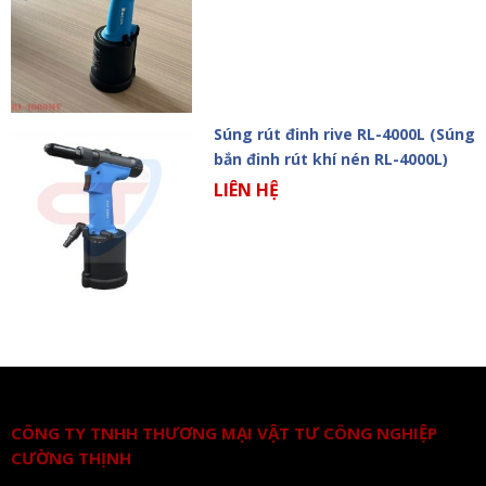
Súng rút đinh rive RL-4000L (Súng
bắn đinh rút khí nén RL-4000L)
LIÊN HỆ
CÔNG TY TNHH THƯƠNG MẠI VẬT TƯ CÔNG NGHIỆP
CƯỜNG THỊNH