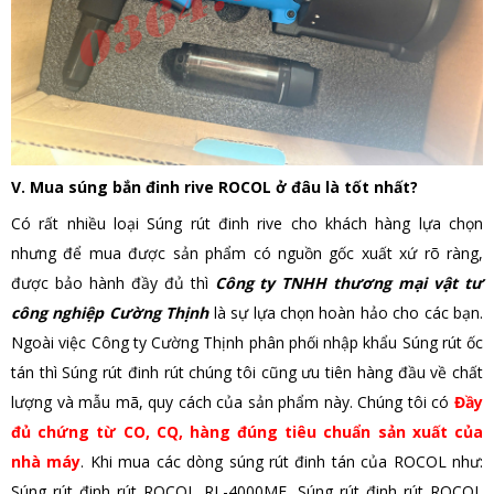
V. Mua súng bắn đinh rive ROCOL ở đâu là tốt nhất?
Có rất nhiều loại Súng rút đinh rive cho khách hàng lựa chọn
nhưng để mua được sản phẩm có nguồn gốc xuất xứ rõ ràng,
được bảo hành đầy đủ thì
Công ty TNHH thương mại vật tư
công nghiệp Cường Thịnh
là sự lựa chọn hoàn hảo cho các bạn.
Ngoài việc Công ty Cường Thịnh phân phối nhập khẩu Súng rút ốc
tán thì Súng rút đinh rút chúng tôi cũng ưu tiên hàng đầu về chất
lượng và mẫu mã, quy cách của sản phẩm này. Chúng tôi có
Đầy
đủ chứng từ CO, CQ, hàng đúng tiêu chuẩn sản xuất của
nhà máy
. Khi mua các dòng súng rút đinh tán của ROCOL như:
Súng rút đinh rút ROCOL RL-4000ME, S
úng rút đinh rút ROCOL