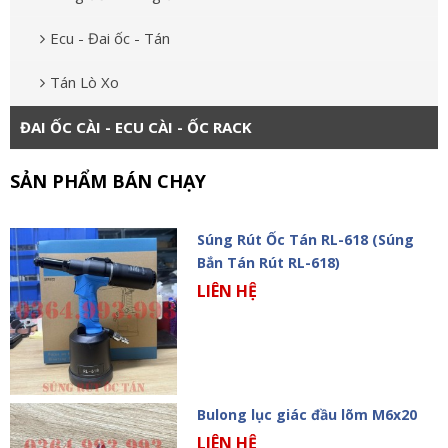
Ecu - Đai ốc - Tán
Tán Lò Xo
ĐAI ỐC CÀI - ECU CÀI - ỐC RACK
SẢN PHẨM BÁN CHẠY
Súng Rút Ốc Tán RL-618 (Súng
Bắn Tán Rút RL-618)
LIÊN HỆ
Bulong lục giác đầu lõm M6x20
LIÊN HỆ