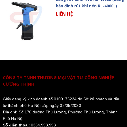
bắn đinh rút khí nén RL-4000L)
LIÊN HỆ
CÔNG TY TNHH THƯƠNG MẠI VẬT TƯ CÔNG NGHIỆP
CƯỜNG THỊNH
Giấy đăng ký kinh doanh số 0109176234 do
Sở kế hoạch và đầu
tư thành phố Hà Nội cấp ngày 08/05/2020
Địa chỉ:
Số 170 đường Phú Lương, Phường Phú Lương, Thành
Phố Hà Nội
Số điện thoại
: 0364.993.993