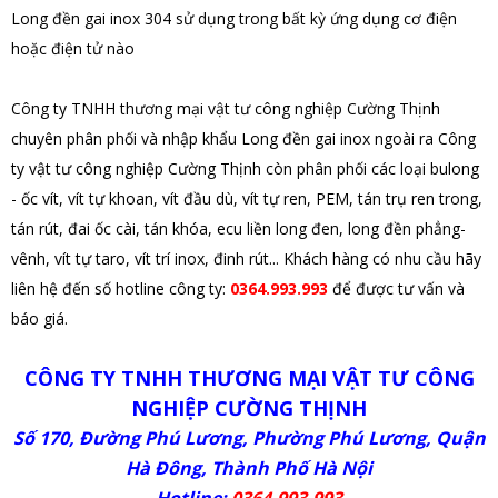
Long đền gai inox 304 sử dụng trong bất kỳ ứng dụng cơ điện
hoặc điện tử nào
Công ty TNHH thương mại vật tư công nghiệp Cường Thịnh
chuyên phân phối và nhập khẩu Long đền gai inox
ngoài ra Công
ty vật tư công nghiệp Cường Thịnh còn phân phối các loại bulong
- ốc vít, vít tự khoan, vít đầu dù, vít tự ren, PEM, tán trụ ren trong,
tán rút, đai ốc cài, tán khóa, ecu liền long đen, long đền phẳng-
vênh, vít tự taro, vít trí inox, đinh rút... Khách hàng có nhu cầu hãy
liên hệ đến số hotline công ty:
0364.993.993
để được tư vấn và
báo giá.
CÔNG TY TNHH THƯƠNG MẠI VẬT TƯ CÔNG
NGHIỆP CƯỜNG THỊNH
Số 170, Đường Phú Lương, Phường Phú Lương, Quận
Hà Đông, Thành Phố Hà Nội
Hotline:
0364.993.993