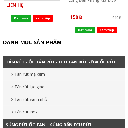
Long Đền Phẳng M3-M36
LIÊN HỆ
150 Đ
640 Đ
Đặt mua
Xem tiếp
Đặt mua
Xem tiếp
DANH MỤC SẢN PHẨM
TÁN RÚT - ỐC TÁN RÚT - ECU TÁN RÚT - ĐAI ỐC RÚT
Tán rút mạ kẽm
Tán rút lục giác
Tán rút vành nhỏ
Tán rút inox
SÚNG RÚT ỐC TÁN – SÚNG BẮN ECU RÚT