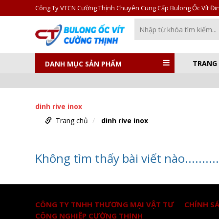
Công Ty VTCN Cường Thịnh Chuyên Cung Cấp Bulong Ốc Vít Đinh
TRANG
DANH MỤC SẢN PHẨM
dinh rive inox
Trang chủ
dinh rive inox
Không tìm thấy bài viết nào..........
CÔNG TY TNHH THƯƠNG MẠI VẬT TƯ
CHÍNH S
CÔNG NGHIỆP CƯỜNG THỊNH