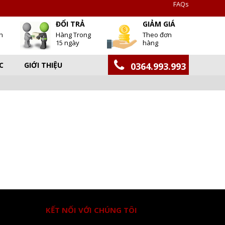
FAQs
T
ĐỔI TRẢ
GIẢM GIÁ
h
Hàng Trong
Theo đơn
15 ngày
hàng
C
GIỚI THIỆU
0364.993.993
KẾT NỐI VỚI CHÚNG TÔI