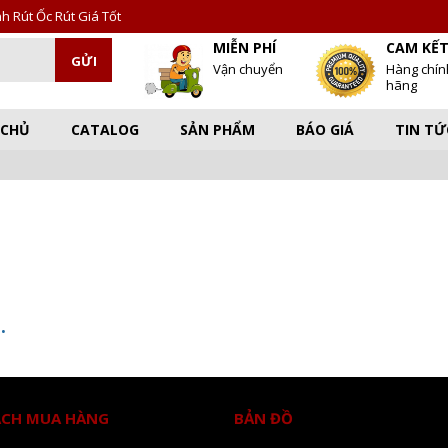
 Rút Ốc Rút Giá Tốt
MIỄN PHÍ
CAM KẾ
Vận chuyển
Hàng chín
hãng
 CHỦ
CATALOG
SẢN PHẨM
BÁO GIÁ
TIN TỨ
.
ÁCH MUA HÀNG
BẢN ĐỒ