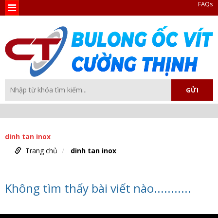
FAQs
dinh tan inox
Trang chủ
dinh tan inox
Không tìm thấy bài viết nào...........