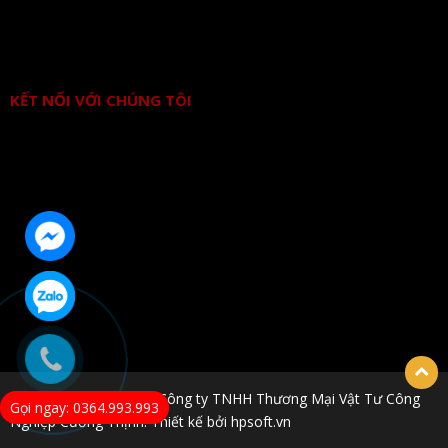
KẾT NỐI VỚI CHÚNG TÔI
© Bản quyền thuộc về Công ty TNHH Thương Mại Vật Tư Công
Gọi ngay: 0364.993.993
Nghiệp Cường Thịnh. Thiết kế bởi hpsoft.vn