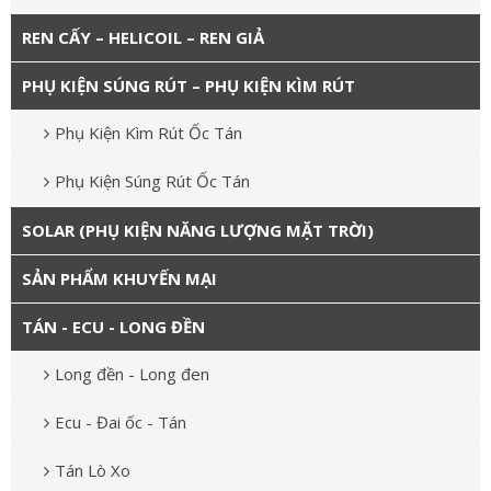
REN CẤY – HELICOIL – REN GIẢ
PHỤ KIỆN SÚNG RÚT – PHỤ KIỆN KÌM RÚT
Phụ Kiện Kìm Rút Ốc Tán
Phụ Kiện Súng Rút Ốc Tán
SOLAR (PHỤ KIỆN NĂNG LƯỢNG MẶT TRỜI)
SẢN PHẨM KHUYẾN MẠI
TÁN - ECU - LONG ĐỀN
Long đền - Long đen
Ecu - Đai ốc - Tán
Tán Lò Xo