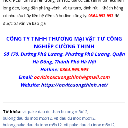
inox, PEM, tán trụ ren trong, tán rút, đai ốc cài, tán khóa, ecu liền
long đen, long đền phẳng-vênh, vít tự taro, đinh rút... Khách hàng
có nhu cầu hãy liên hệ đến số hotline công ty:
0364.993.993
để
được tư vấn và báo giá.
CÔNG TY TNHH THƯƠNG MẠI VẬT TƯ CÔNG
NGHIỆP CƯỜNG THỊNH
Số 170, Đường Phú Lương, Phường Phú Lương, Quận
Hà Đông, Thành Phố Hà Nội
Hotline:
0364.993.993
Email:
ocvitinoxcuongthinh@gmail.com
Website
:
https://ocvitcuongthinh.net/
Từ khóa:
vit pake dau du than bulong m5x12
,
bulong dau du inox m5x12
,
vit dau du inox m5x12
,
bulong pake dau du inox m5x12
,
vit pake dau du inox m5x12
,