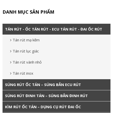
DANH MỤC SẢN PHẨM
TÁN RÚT - ỐC TÁN RÚT - ECU TÁN RÚT - ĐAI ỐC RÚT
Tán rút mạ kẽm
Tán rút lục giác
Tán rút vành nhỏ
Tán rút inox
SÚNG RÚT ỐC TÁN – SÚNG BẮN ECU RÚT
SÚNG RÚT ĐINH TÁN – SÚNG BẮN ĐINH RÚT
KÌM RÚT ỐC TÁN – DỤNG CỤ RÚT ĐAI ỐC