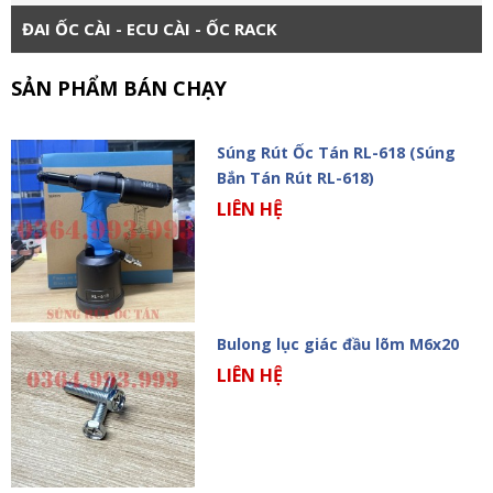
ĐAI ỐC CÀI - ECU CÀI - ỐC RACK
SẢN PHẨM BÁN CHẠY
Súng Rút Ốc Tán RL-618 (Súng
Bắn Tán Rút RL-618)
LIÊN HỆ
Bulong lục giác đầu lõm M6x20
LIÊN HỆ