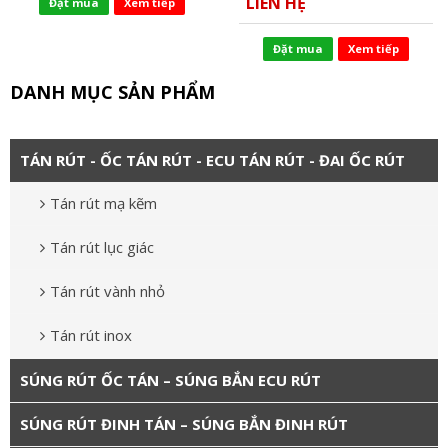
LIÊN HỆ
Đặt mua
Xem tiếp
Đặt mua
Xem tiếp
DANH MỤC SẢN PHẨM
TÁN RÚT - ỐC TÁN RÚT - ECU TÁN RÚT - ĐAI ỐC RÚT
Tán rút mạ kẽm
Tán rút lục giác
Tán rút vành nhỏ
Tán rút inox
SÚNG RÚT ỐC TÁN – SÚNG BẮN ECU RÚT
SÚNG RÚT ĐINH TÁN – SÚNG BẮN ĐINH RÚT