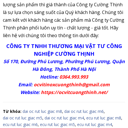
lượng sản phẩm thì giá thành của Công ty Cường Thịnh
là sự lựa chọn sáng suốt của Quý khách hàng. Chúng tôi
cam kết với khách hàng các sản phẩm mà Công ty Cường
Thịnh phân phối luôn uy tín - chất lượng - giá tốt. Hãy
liên hệ với chúng tôi theo thông tin dưới đây:
CÔNG TY TNHH THƯƠNG MẠI VẬT TƯ CÔNG
NGHIỆP CƯỜNG THỊNH
Số 170, Đường Phú Lương, Phường Phú Lương, Quận
Hà Đông, Thành Phố Hà Nội
Hotline:
0364.993.993
Email:
ocvitinoxcuongthinh@gmail.com
Website:
https://ocvitcuongthinh.net/
Từ khóa:
dai oc rut luc giac m8
,
dai oc rut luc giac m6
,
dai oc rut luc giac m5
,
dai oc rut luc giac m4
,
ecu rut luc giac m8
,
ecu rut luc giac m6
,
ecu rut luc giac m5
,
ecu rut luc giac m4
,