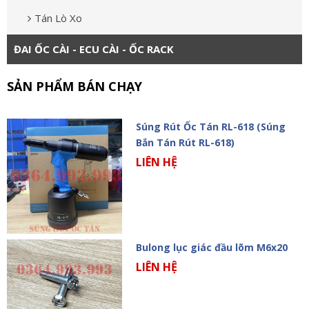
Tán Lò Xo
ĐAI ỐC CÀI - ECU CÀI - ỐC RACK
SẢN PHẨM BÁN CHẠY
Súng Rút Ốc Tán RL-618 (Súng
Bắn Tán Rút RL-618)
LIÊN HỆ
Bulong lục giác đầu lõm M6x20
LIÊN HỆ