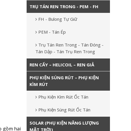
TRỤ TÁN REN TRONG - PEM - FH
FH - Bulong Tự Giữ
PEM - Tán Ép
Trụ Tán Ren Trong - Tán Đóng -
Tán Dập - Tán Trụ Ren Trong
REN CẤY – HELICOIL – REN GIẢ
PHỤ KIỆN SÚNG RÚT – PHỤ KIỆN
KÌM RÚT
Phụ Kiện Kìm Rút Ốc Tán
Phụ Kiện Súng Rút Ốc Tán
SOLAR (PHỤ KIỆN NĂNG LƯỢNG
ao gồm hai
MẶT TRỜI)