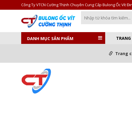
Công Ty VTCN Cường Thịnh Chuyên Cung Cấp Bulong Ốc Vít Đinh
TRANG
DANH MỤC SẢN PHẨM
Trang 