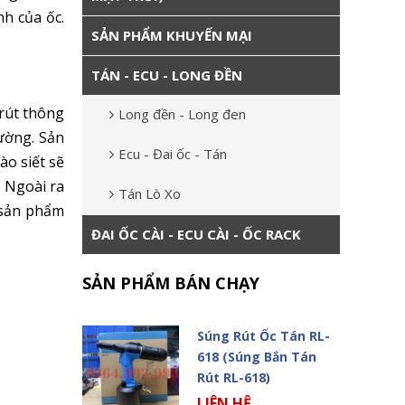
h của ốc.
SẢN PHẨM KHUYẾN MẠI
TÁN - ECU - LONG ĐỀN
 rút thông
Long đền - Long đen
hường. Sản
Ecu - Đai ốc - Tán
ào siết sẽ
. Ngoài ra
Tán Lò Xo
c sản phẩm
ĐAI ỐC CÀI - ECU CÀI - ỐC RACK
SẢN PHẨM BÁN CHẠY
Súng Rút Ốc Tán RL-
618 (Súng Bắn Tán
Rút RL-618)
LIÊN HỆ