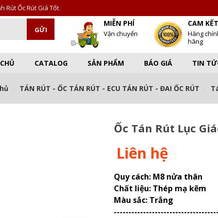
 Rút Ốc Rút Giá Tốt
MIỄN PHÍ
CAM KẾ
Vận chuyển
Hàng chín
hãng
 CHỦ
CATALOG
SẢN PHẨM
BÁO GIÁ
TIN TỨ
chủ
TÁN RÚT - ỐC TÁN RÚT - ECU TÁN RÚT - ĐAI ỐC RÚT
Tá
Ốc Tán Rút Lục Gi
Liên hệ
Quy cách: M8 nửa thân
Chất liệu: Thép mạ kẽm
Màu sắc: Trắng
-----------------------------------