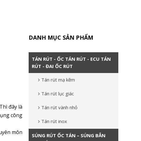
DANH MỤC SẢN PHẨM
TÁN RÚT - ỐC TÁN RÚT - ECU TÁN
RÚT - ĐAI ỐC RÚT
Tán rút mạ kẽm
Tán rút lục giác
 Thì đây là
Tán rút vành nhỏ
dụng công
Tán rút inox
huyên môn
SÚNG RÚT ỐC TÁN – SÚNG BẮN