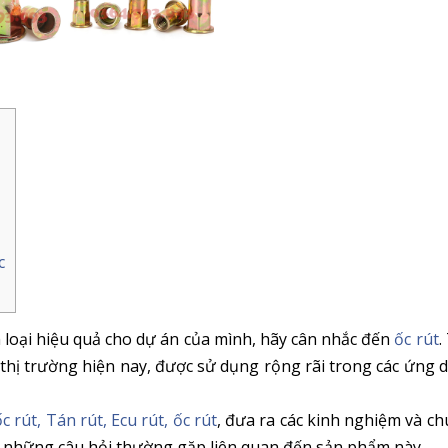
c
 loại hiệu quả cho dự án của mình, hãy cân nhắc đến
ốc rút
.
hị trường hiện nay, được sử dụng rộng rãi trong các ứng 
c rút, Tán rút, Ecu rút, ốc rút
, đưa ra các kinh nghiệm và c
p những câu hỏi thường gặp liên quan đến sản phẩm này.