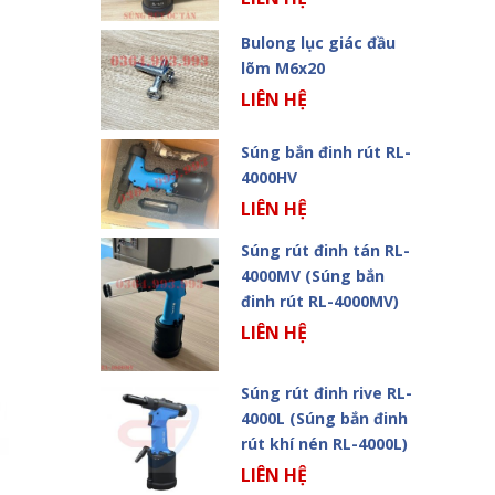
Bulong lục giác đầu
lõm M6x20
LIÊN HỆ
Súng bắn đinh rút RL-
4000HV
LIÊN HỆ
Súng rút đinh tán RL-
4000MV (Súng bắn
đinh rút RL-4000MV)
LIÊN HỆ
Súng rút đinh rive RL-
4000L (Súng bắn đinh
rút khí nén RL-4000L)
LIÊN HỆ