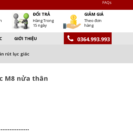
FAQs
T
ĐỔI TRẢ
GIẢM GIÁ
h
Hàng Trong
Theo đơn
15 ngày
hàng
C
GIỚI THIỆU
0364.993.993
n rút lục giác
ác M8 nửa thân
-----------------