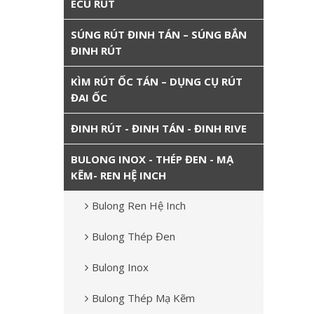
ECU RÚT
SÚNG RÚT ĐINH TÁN – SÚNG BẮN
ĐINH RÚT
KÌM RÚT ỐC TÁN – DỤNG CỤ RÚT
ĐAI ỐC
ĐINH RÚT - ĐINH TÁN - ĐINH RIVE
BULONG INOX - THÉP ĐEN - MẠ
KẼM- REN HỆ INCH
Bulong Ren Hệ Inch
Bulong Thép Đen
Bulong Inox
Bulong Thép Mạ Kẽm