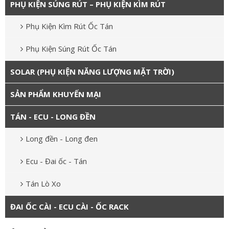
PHỤ KIỆN SÚNG RÚT – PHỤ KIỆN KÌM RÚT
Phụ Kiện Kìm Rút Ốc Tán
Phụ Kiện Súng Rút Ốc Tán
SOLAR (PHỤ KIỆN NĂNG LƯỢNG MẶT TRỜI)
SẢN PHẨM KHUYẾN MẠI
TÁN - ECU - LONG ĐỀN
Long đền - Long đen
Ecu - Đai ốc - Tán
Tán Lò Xo
ĐAI ỐC CÀI - ECU CÀI - ỐC RACK