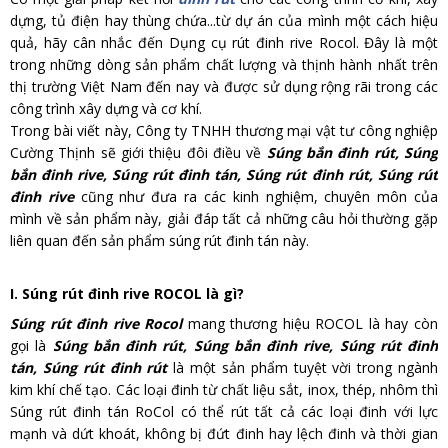
dựng, tủ điện hay thùng chứa...từ dự án của mình một cách hiệu
quả, hãy cân nhắc đến Dụng cụ rút đinh rive Rocol. Đây là một
trong những dòng sản phẩm chất lượng và thịnh hành nhất trên
thị trường Việt Nam đến nay và được sử dụng rộng rãi trong các
công trình xây dựng và cơ khí.
Trong bài viết này, Công ty TNHH thương mại vật tư công nghiệp
Cường Thịnh sẽ giới thiệu đôi điều về
Súng bắn đinh rút, Súng
bắn đinh rive, Súng rút đinh tán, Súng rút đinh rút, Súng rút
đinh rive
cũng như đưa ra các kinh nghiệm, chuyên môn của
mình về sản phẩm này, giải đáp tất cả những câu hỏi thường gặp
liên quan đến sản phẩm súng rút đinh tán này.
I. Súng rút đinh rive ROCOL là gì?
Súng rút đinh rive Rocol
mang thương hiệu ROCOL là hay còn
gọi là
Súng bắn đinh rút, Súng bắn đinh rive, Súng rút đinh
tán, Súng rút đinh rút
là một sản phẩm tuyệt vời trong ngà
nh
kim khí chế tạo. Các loại đinh từ chất liệu sắt, inox, thép, nhôm thì
Súng rút đinh tán RoCol có thể rút tất cả các loại đinh với lực
mạnh và dứt khoát, không bị đứt đinh hay lệch đinh và thời gian