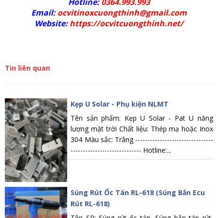
Hotline:
0364.993.993
Email:
ocvitinoxcuongthinh@gmail.com
Website:
https://ocvitcuongthinh.net/
Tin liên quan
Kẹp U Solar - Phụ kiện NLMT
Tên sản phẩm: Kẹp U Solar - Pat U năng
lượng mặt trời Chất liệu: Thép mạ hoặc Inox
304 Màu sắc: Trắng --------------------------------
----------------------------- Hotline:...
Súng Rút Ốc Tán RL-618 (Súng Bắn Ecu
Rút RL-618)
Tên SP: Súng rút ốc tán, Súng bắn tán rút,