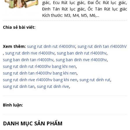
giác, Ecu Rút lục giác, Đai Ốc Rút lục giác,
Đinh Tán Rút lục giác, Ốc Tán Rút lục giác
Kích thước: M3, M4, M5, M6,...
Chia sẻ bài viết:
Xem thêm:
sung rut dinh rut rl4000hV
,
sung rut dinh tan rl4000hV
,
sung rut dinh rive rl4000hv
,
sung ban dinh rut rl4000hv
,
sung ban dinh tan rl4000hv
,
sung ban dinh rive rl4000hv
,
sung rut dinh rut rl4000hv bang khi nen
,
sung rut dinh tan rl4000hv bang khi nen
,
sung rut dinh rive rl4000hv bang khi nen
,
sung rut dinh rut
,
sung rut dinh tan
,
sung rut dinh rive
,
Bình luận:
DANH MỤC SẢN PHẨM