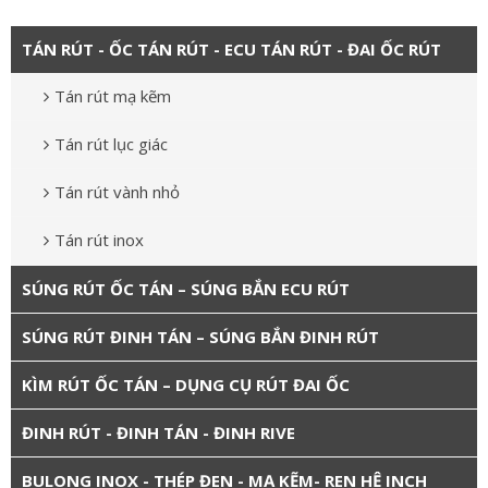
TÁN RÚT - ỐC TÁN RÚT - ECU TÁN RÚT - ĐAI ỐC RÚT
Tán rút mạ kẽm
Tán rút lục giác
Tán rút vành nhỏ
Tán rút inox
SÚNG RÚT ỐC TÁN – SÚNG BẮN ECU RÚT
SÚNG RÚT ĐINH TÁN – SÚNG BẮN ĐINH RÚT
KÌM RÚT ỐC TÁN – DỤNG CỤ RÚT ĐAI ỐC
ĐINH RÚT - ĐINH TÁN - ĐINH RIVE
BULONG INOX - THÉP ĐEN - MẠ KẼM- REN HỆ INCH