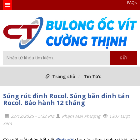
FAQs
Trang chủ
Tin Tức
Súng rút đinh Rocol. Súng bắn đinh tán
Rocol. Bảo hành 12 tháng
22/12/2025 - 5:32 PM
Phạm Mai Phượng
1307 Lượt
xem
Có một giải pháp kết nối
đinh rút
cho các công trình cơ khí, xây