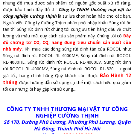
nhưng để mua được sản phẩm có nguồn gốc xuất xứ rõ ràng,
được bảo hành đầy đủ thì
Công ty TNHH thương mại vật tư
công nghiệp Cường Thịnh
là sự lựa chọn hoàn hảo cho các bạn.
Ngoài việc Công ty Cường Thịnh phân phối nhập khẩu Súng rút ốc
tán thì Súng rút đinh rút chúng tôi cũng ưu tiên hàng đầu về chất
lượng và mẫu mã, quy cách của sản phẩm này. Chúng tôi có
Đầy
đủ chứng từ CO, CQ, hàng đúng tiêu chuẩn sản xuất của
nhà máy
. Khi mua các dòng súng rút đinh tán của ROCOL như:
Súng rút đinh rút ROCOL RL-4000ME, S
úng rút đinh rút ROCOL
RL-4000HE
,
S
úng rút đinh rút ROCOL RL-4000LV,
S
úng rút đinh
rút ROCOL RL-4000MV,
S
úng rút đinh rút ROCOL RL-520
, ... ngoài
B
ảo Hành 12
giá tốt, hàng chính hãng Quý khách còn được
tháng
được hướng dẫn sử dụng cụ thể một cách hiệu quả giảm
tối đa những lỗi hay gặp khi sử dụng....
CÔNG TY TNHH THƯƠNG MẠI VẬT TƯ CÔNG
NGHIỆP CƯỜNG THỊNH
Số 170, Đường Phú Lương, Phường Phú Lương, Quận
Hà Đông, Thành Phố Hà Nội